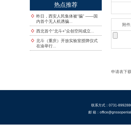
热点推荐
昨日，西安人民集体被“骗” ——国
内首个无人机诱骗...
附件
西北首个“北斗+”众创空间成立...
北斗（重庆）开放实验室授牌仪式
在渝举行...
申请表下载
联系方式：0731-899288
邮 箱：office@gnsso