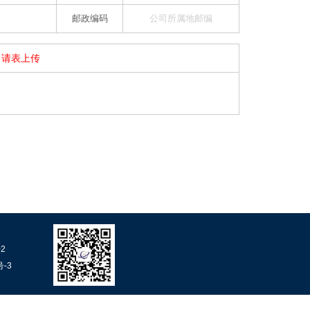
邮政编码
申请表上传
2
号-3