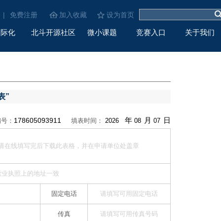
|
免费注册
加入收藏
设为首页
国际化
北斗开源社区
微小课题
竞赛入口
关于我们
表”
年
月
日
178605093911
编号：
填表时间：
固定电话
传真