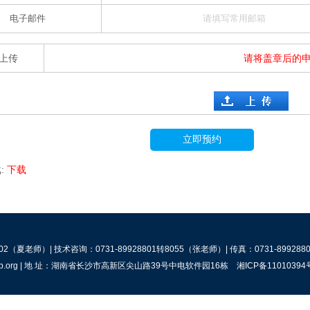
电子邮件
上传
请将盖章后的
立即预约
:
下载
02（夏老师）| 技术咨询：0731-89928801转8055（张老师）| 传真：0731-8992880
penlab.org | 地 址：湖南省长沙市高新区尖山路39号中电软件园16栋
湘ICP备11010394